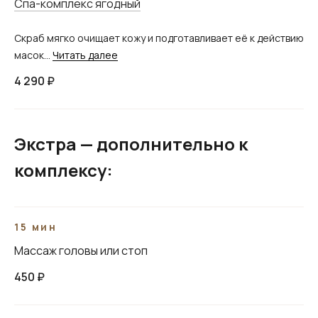
Спа-комплекс ягодный
студия красоты и
здоровья
Скраб мягко очищает кожу и подготавливает её к действию
масок...
Читать далее
Рязань, ул. Радищева 55
4 290 ₽
+7 (920) 964-20-00
Ежедневно с 9:00 до 21:00
Экстра — дополнительно к
комплексу:
Политика конфиденциальности
Обработка персональных данных
Договор оферты
Медицинская лицензия
15 мин
Массаж головы или стоп
ООО «МЕДЭСТЭТ»
ИНН / КПП 6200002366/ 620001001
450 ₽
ОГРН 1246200001057
РКН 62-25-014444