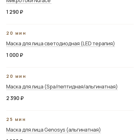
Микротоки Nuface
1 290 ₽
20 мин
Маска для лица светодиодная (LED терапия)
1 000 ₽
20 мин
Маска для лица (Spa/пептидная/альгинатная)
Профессиональная
2 390 ₽
студия красоты и
здоровья
25 мин
Рязань, ул. Радищева 55
Маска для лица Genosys (альгинатная)
+7 (920) 964-20-00