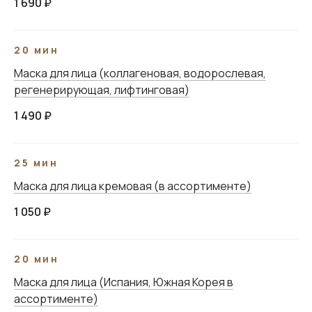
1 690 ₽
Ежедневно с 9:00 до 21:00
20 мин
Политика конфиденциальности
Маска для лица (коллагеновая, водорослевая,
Обработка персональных данных
регенерирующая, лифтинговая)
Договор оферты
1 490 ₽
Медицинская лицензия
ООО «МЕДЭСТЭТ»
25 мин
ИНН / КПП 6200002366/ 620001001
ОГРН 1246200001057
Маска для лица кремовая (в ассортименте
)
РКН 62-25-014444
1 050 ₽
Разработка сайта
20 мин
Маска для лица (Испания, Южная Корея в
ассортименте)