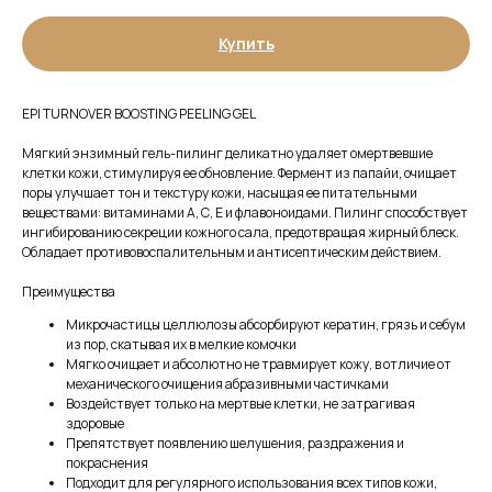
Купить
EPI TURNOVER BOOSTING PEELING GEL
Мягкий энзимный гель-пилинг деликатно удаляет омертвевшие
клетки кожи, стимулируя ее обновление. Фермент из папайи, очищает
поры улучшает тон и текстуру кожи, насыщая ее питательными
веществами: витаминами А, С, Е и флавоноидами. Пилинг способствует
ингибированию секреции кожного сала, предотвращая жирный блеск.
Обладает противовоспалительным и антисептическим действием.
Преимущества
Микрочастицы целлюлозы абсорбируют кератин, грязь и себум
из пор, скатывая их в мелкие комочки
Мягко очищает и абсолютно не травмирует кожу, в отличие от
механического очищения абразивными частичками
Воздействует только на мертвые клетки, не затрагивая
здоровые
Препятствует появлению шелушения, раздражения и
покраснения
Подходит для регулярного использования всех типов кожи,