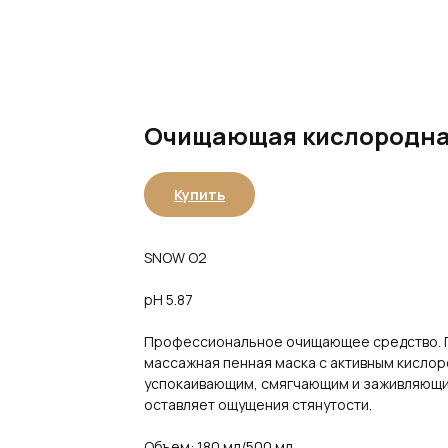
Очищающая кислородная
Купить
SNOW O2
pH 5.87
Профессиональное очищающее средство. П
массажная пенная маска с активным кисло
успокаивающим, смягчающим и заживляющим
оставляет ощущения стянутости.
Объем: 180 мл/500 мл