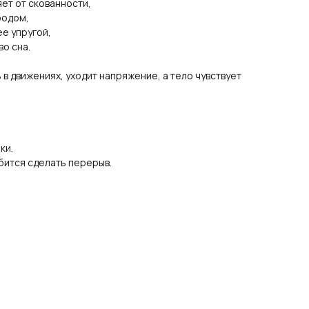
ет от скованности,
родом,
е упругой,
во сна.
в движениях, уходит напряжение, а тело чувствует
ки.
бится сделать перерыв.