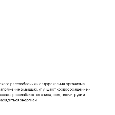
окого расслабления и оздоровления организма.
напряжение в мышцах, улучшают кровообращение и
ссажа расслабляются спина, шея, плечи, руки и
 зарядиться энергией.